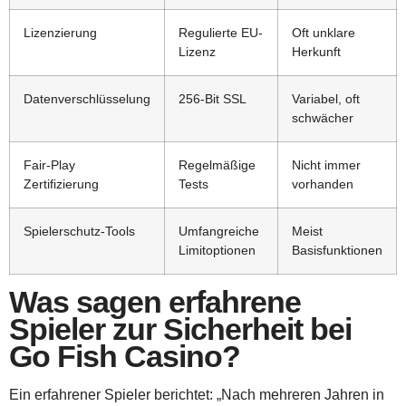
Lizenzierung
Regulierte EU-
Oft unklare
Lizenz
Herkunft
Datenverschlüsselung
256-Bit SSL
Variabel, oft
schwächer
Fair-Play
Regelmäßige
Nicht immer
Zertifizierung
Tests
vorhanden
Spielerschutz-Tools
Umfangreiche
Meist
Limitoptionen
Basisfunktionen
Was sagen erfahrene
Spieler zur Sicherheit bei
Go Fish Casino?
Ein erfahrener Spieler berichtet: „Nach mehreren Jahren in