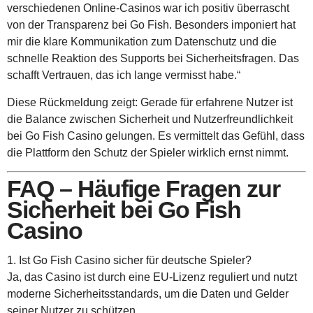
verschiedenen Online-Casinos war ich positiv überrascht
von der Transparenz bei Go Fish. Besonders imponiert hat
mir die klare Kommunikation zum Datenschutz und die
schnelle Reaktion des Supports bei Sicherheitsfragen. Das
schafft Vertrauen, das ich lange vermisst habe.“
Diese Rückmeldung zeigt: Gerade für erfahrene Nutzer ist
die Balance zwischen Sicherheit und Nutzerfreundlichkeit
bei Go Fish Casino gelungen. Es vermittelt das Gefühl, dass
die Plattform den Schutz der Spieler wirklich ernst nimmt.
FAQ – Häufige Fragen zur
Sicherheit bei Go Fish
Casino
1. Ist Go Fish Casino sicher für deutsche Spieler?
Ja, das Casino ist durch eine EU-Lizenz reguliert und nutzt
moderne Sicherheitsstandards, um die Daten und Gelder
seiner Nutzer zu schützen.