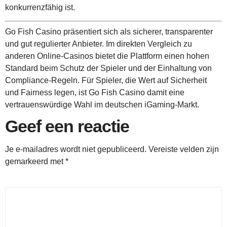
konkurrenzfähig ist.
Go Fish Casino präsentiert sich als sicherer, transparenter
und gut regulierter Anbieter. Im direkten Vergleich zu
anderen Online-Casinos bietet die Plattform einen hohen
Standard beim Schutz der Spieler und der Einhaltung von
Compliance-Regeln. Für Spieler, die Wert auf Sicherheit
und Fairness legen, ist Go Fish Casino damit eine
vertrauenswürdige Wahl im deutschen iGaming-Markt.
Geef een reactie
Je e-mailadres wordt niet gepubliceerd.
Vereiste velden zijn
gemarkeerd met
*
Reactie
*