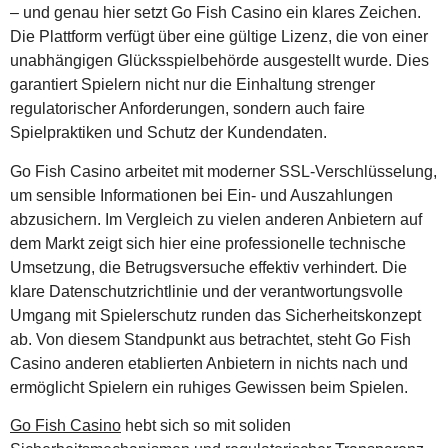
– und genau hier setzt Go Fish Casino ein klares Zeichen.
Die Plattform verfügt über eine gültige Lizenz, die von einer
unabhängigen Glücksspielbehörde ausgestellt wurde. Dies
garantiert Spielern nicht nur die Einhaltung strenger
regulatorischer Anforderungen, sondern auch faire
Spielpraktiken und Schutz der Kundendaten.
Go Fish Casino arbeitet mit moderner SSL-Verschlüsselung,
um sensible Informationen bei Ein- und Auszahlungen
abzusichern. Im Vergleich zu vielen anderen Anbietern auf
dem Markt zeigt sich hier eine professionelle technische
Umsetzung, die Betrugsversuche effektiv verhindert. Die
klare Datenschutzrichtlinie und der verantwortungsvolle
Umgang mit Spielerschutz runden das Sicherheitskonzept
ab. Von diesem Standpunkt aus betrachtet, steht Go Fish
Casino anderen etablierten Anbietern in nichts nach und
ermöglicht Spielern ein ruhiges Gewissen beim Spielen.
Go Fish Casino
hebt sich so mit soliden