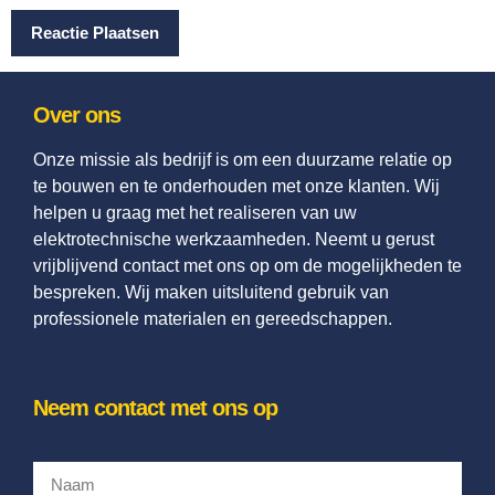
Over ons
Onze missie als bedrijf is om een duurzame relatie op
te bouwen en te onderhouden met onze klanten. Wij
helpen u graag met het realiseren van uw
elektrotechnische werkzaamheden. Neemt u gerust
vrijblijvend contact met ons op om de mogelijkheden te
bespreken. Wij maken uitsluitend gebruik van
professionele materialen en gereedschappen.
Neem contact met ons op