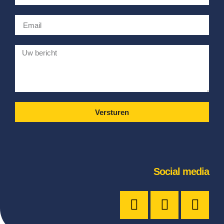
Versturen
Social media