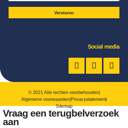
Versturen
Social media
© 2021 Alle rechten voorbehouden
|
Algemene voorwaarden
|
Privacystatement
|
Sitemap
Vraag een terugbelverzoek
aan