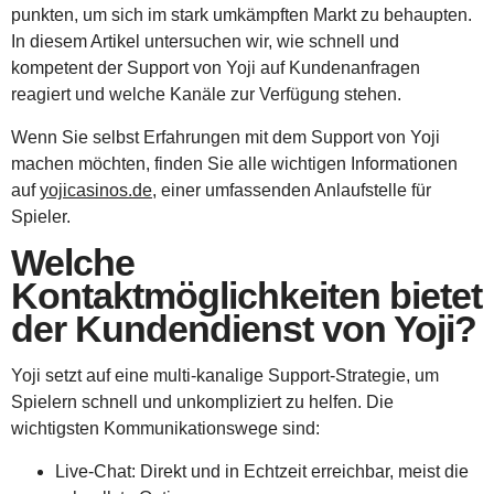
punkten, um sich im stark umkämpften Markt zu behaupten.
In diesem Artikel untersuchen wir, wie schnell und
kompetent der Support von Yoji auf Kundenanfragen
reagiert und welche Kanäle zur Verfügung stehen.
Wenn Sie selbst Erfahrungen mit dem Support von Yoji
machen möchten, finden Sie alle wichtigen Informationen
auf
yojicasinos.de
, einer umfassenden Anlaufstelle für
Spieler.
Welche
Kontaktmöglichkeiten bietet
der Kundendienst von Yoji?
Yoji setzt auf eine multi-kanalige Support-Strategie, um
Spielern schnell und unkompliziert zu helfen. Die
wichtigsten Kommunikationswege sind:
Live-Chat: Direkt und in Echtzeit erreichbar, meist die