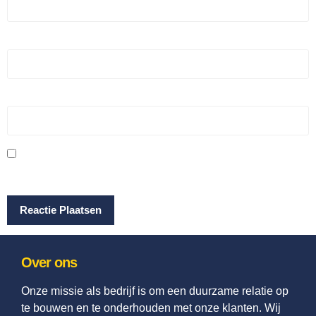
E-mail
*
Site
Mijn naam, e-mail en site opslaan in deze browser voor de
volgende keer wanneer ik een reactie plaats.
Over ons
Onze missie als bedrijf is om een duurzame relatie op
te bouwen en te onderhouden met onze klanten. Wij