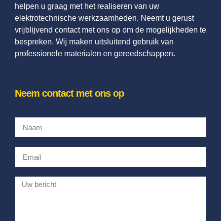
helpen u graag met het realiseren van uw
elektrotechnische werkzaamheden. Neemt u gerust
vrijblijvend contact met ons op om de mogelijkheden te
bespreken. Wij maken uitsluitend gebruik van
professionele materialen en gereedschappen.
Neem contact met ons op