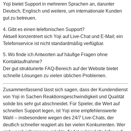
Yoji bietet Support in mehreren Sprachen an, darunter
Deutsch, Englisch und weitere, um internationale Kunden
gut zu betreuen.
4. Gibt es einen telefonischen Support?
Aktuell konzentriert sich Yoji auf Live-Chat und E-Mail; ein
Telefonservice ist nicht standardmäßig verfügbar.
5. Wo finde ich Antworten auf häufige Fragen ohne
Kontaktaufnahme?
Der gut strukturierte FAQ-Bereich auf der Website bietet
schnelle Lösungen zu vielen üblichen Problemen.
Zusammenfassend lässt sich sagen, dass der Kundendienst
von Yoji in Sachen Reaktionsgeschwindigkeit und Qualität
solide bis sehr gut abschneidet. Für Spieler, die Wert auf
schnellen Support legen, ist Yoji eine empfehlenswerte
Wahl – insbesondere wegen des 24/7 Live-Chats, der
deutlich schneller reagiert als bei vielen Konkurrenten. Wer