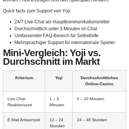
Quick facts zum Support von Yoji:
24/7 Live-Chat als Hauptkommunikationsmittel
Durchschnittlich unter 3 Minuten im Chat
Umfassender FAQ-Bereich für Selbsthilfe
Mehrsprachiger Support für internationale Spieler
Mini-Vergleich: Yoji vs.
Durchschnitt im Markt
Kriterium
Yoji
Durchschnittliches
Online-Casino
Live-Chat-
1 – 3
5 – 10 Minuten
Reaktionszeit
Minuten
E-Mail Antwortzeit
12 – 24
24 – 48 Stunden
Stunden