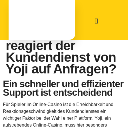
Wie schnell
reagiert der
Kundendienst von
Yoji auf Anfragen?
Ein schneller und effizienter
Support ist entscheidend
Für Spieler im Online-Casino ist die Erreichbarkeit und
Reaktionsgeschwindigkeit des Kundendienstes ein
wichtiger Faktor bei der Wahl einer Plattform. Yoji, ein
aufstrebendes Online-Casino, muss hier besonders