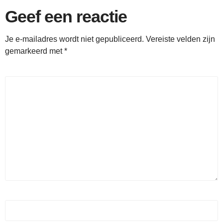
Geef een reactie
Je e-mailadres wordt niet gepubliceerd.
Vereiste velden zijn
gemarkeerd met
*
Reactie
*
Naam
*