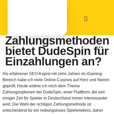
Welche
Zahlungsmethoden
bietet DudeSpin für
Einzahlungen an?
Als erfahrener SEO-Kopist mit zehn Jahren im iGaming-
Bereich habe ich viele Online-Casinos auf Herz und Nieren
geprüft. Heute widme ich mich dem Thema
Zahlungsoptionen bei DudeSpin, einer Plattform, die seit
einiger Zeit für Spieler in Deutschland immer interessanter
wird. Die Wahl der richtigen Zahlungsmethode ist
entscheidend für ein reibungsloses Spielerlebnis, daher