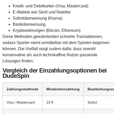
Kredit- und Debitkarten (Visa, Mastercard)
E-Wallets wie Skrill und Neteller
Sofortüberweisung (Klarna)
Banküberweisung
Kryptowährungen (Bitcoin, Ethereum)
Diese Methoden gewährleisten schnelle Transaktionen,
sodass Spieler meist unmittelbar mit dem Spielen beginnen
können. Die Vielfalt sorgt zudem dafür, dass sowohl
konservative als auch technikaffine Nutzer passende
Lösungen finden.
Vergleich der Einzahlungsoptionen bei
DudeSpin
Zahlungsmethode
Mindesteinzahlung
Bearbeitungsze
Visa / Mastercard
10 €
Sofort