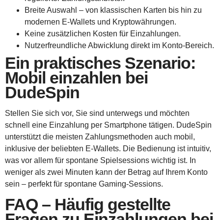
Breite Auswahl – von klassischen Karten bis hin zu
modernen E-Wallets und Kryptowährungen.
Keine zusätzlichen Kosten für Einzahlungen.
Nutzerfreundliche Abwicklung direkt im Konto-Bereich.
Ein praktisches Szenario:
Mobil einzahlen bei
DudeSpin
Stellen Sie sich vor, Sie sind unterwegs und möchten
schnell eine Einzahlung per Smartphone tätigen. DudeSpin
unterstützt die meisten Zahlungsmethoden auch mobil,
inklusive der beliebten E-Wallets. Die Bedienung ist intuitiv,
was vor allem für spontane Spielsessions wichtig ist. In
weniger als zwei Minuten kann der Betrag auf Ihrem Konto
sein – perfekt für spontane Gaming-Sessions.
FAQ – Häufig gestellte
Fragen zu Einzahlungen bei