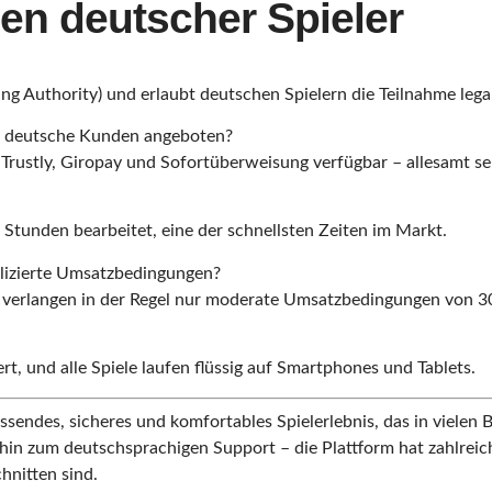
en deutscher Spieler
ng Authority) und erlaubt deutschen Spielern die Teilnahme legal
r deutsche Kunden angeboten?
Trustly, Giropay und Sofortüberweisung verfügbar – allesamt se
Stunden bearbeitet, eine der schnellsten Zeiten im Markt.
lizierte Umsatzbedingungen?
nd verlangen in der Regel nur moderate Umsatzbedingungen von 3
rt, und alle Spiele laufen flüssig auf Smartphones und Tablets.
assendes, sicheres und komfortables Spielerlebnis, das in vielen
hin zum deutschsprachigen Support – die Plattform hat zahlreich
nitten sind.