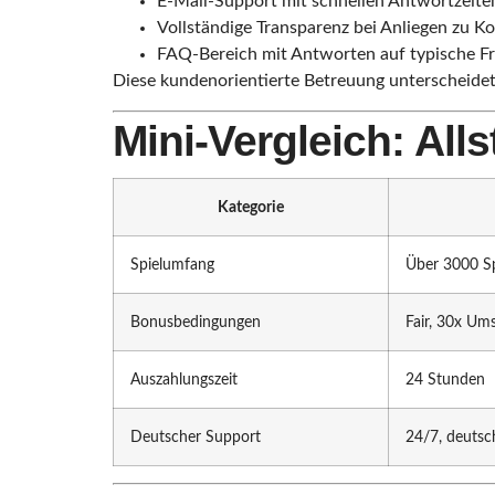
E-Mail-Support mit schnellen Antwortzeiten
Vollständige Transparenz bei Anliegen zu 
FAQ-Bereich mit Antworten auf typische Fr
Diese kundenorientierte Betreuung unterscheidet A
Mini-Vergleich: All
Kategorie
Spielumfang
Über 3000 Sp
Bonusbedingungen
Fair, 30x Um
Auszahlungszeit
24 Stunden
Deutscher Support
24/7, deutsc