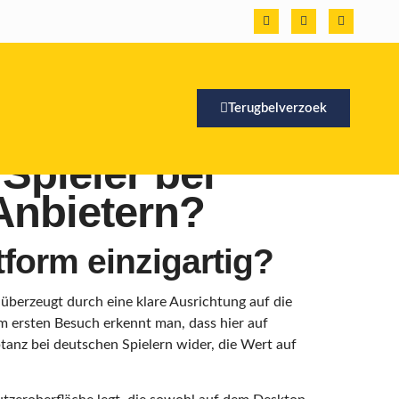
Terugbelverzoek
Spieler bei
Anbietern?
tform einzigartig?
m überzeugt durch eine klare Ausrichtung auf die
m ersten Besuch erkennt man, dass hier auf
ptanz bei deutschen Spielern wider, die Wert auf