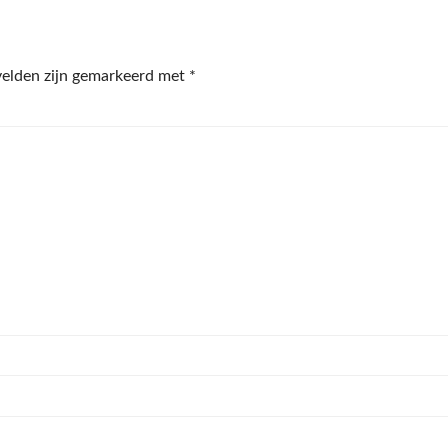
velden zijn gemarkeerd met
*