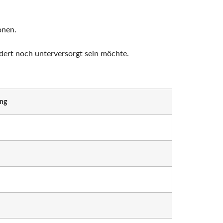
onen.
dert noch unterversorgt sein möchte.
ng