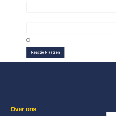
Site
Mijn naam, e-mail en site opslaan in deze brow
Over ons