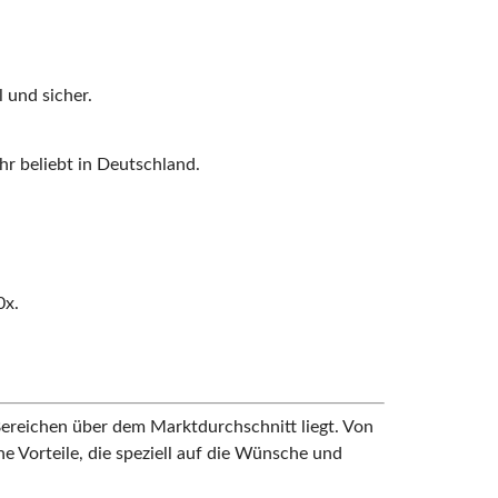
 und sicher.
hr beliebt in Deutschland.
0x.
 Bereichen über dem Marktdurchschnitt liegt. Von
e Vorteile, die speziell auf die Wünsche und