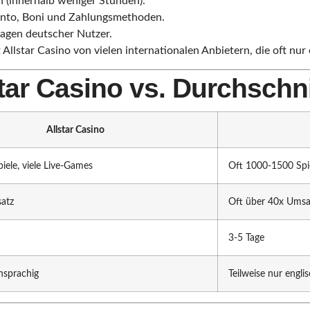
 (innerhalb weniger Stunden).
Konto, Boni und Zahlungsmethoden.
agen deutscher Nutzer.
llstar Casino von vielen internationalen Anbietern, die oft nur
star Casino vs. Durchschni
Allstar Casino
iele, viele Live-Games
Oft 1000-1500 Spiel
satz
Oft über 40x Umsat
3-5 Tage
hsprachig
Teilweise nur engli