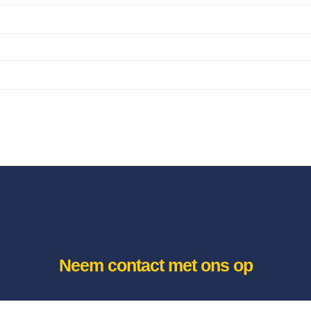
ser voor de volgende keer wanneer ik een reactie plaats.
Neem contact met ons op