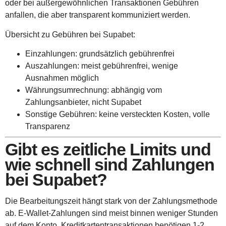
oder bei außergewöhnlichen Transaktionen Gebühren
anfallen, die aber transparent kommuniziert werden.
Übersicht zu Gebühren bei Supabet:
Einzahlungen: grundsätzlich gebührenfrei
Auszahlungen: meist gebührenfrei, wenige
Ausnahmen möglich
Währungsumrechnung: abhängig vom
Zahlungsanbieter, nicht Supabet
Sonstige Gebühren: keine versteckten Kosten, volle
Transparenz
Gibt es zeitliche Limits und
wie schnell sind Zahlungen
bei Supabet?
Die Bearbeitungszeit hängt stark von der Zahlungsmethode
ab. E-Wallet-Zahlungen sind meist binnen weniger Stunden
auf dem Konto, Kreditkartentransaktionen benötigen 1-2