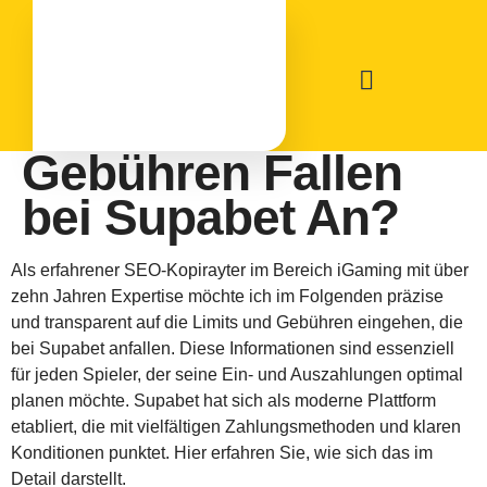
Welche Limits und
Gebühren Fallen
bei Supabet An?
Als erfahrener SEO-Kopiraуter im Bereich iGaming mit über
zehn Jahren Expertise möchte ich im Folgenden präzise
und transparent auf die Limits und Gebühren eingehen, die
bei Supabet anfallen. Diese Informationen sind essenziell
für jeden Spieler, der seine Ein- und Auszahlungen optimal
planen möchte. Supabet hat sich als moderne Plattform
etabliert, die mit vielfältigen Zahlungsmethoden und klaren
Konditionen punktet. Hier erfahren Sie, wie sich das im
Detail darstellt.