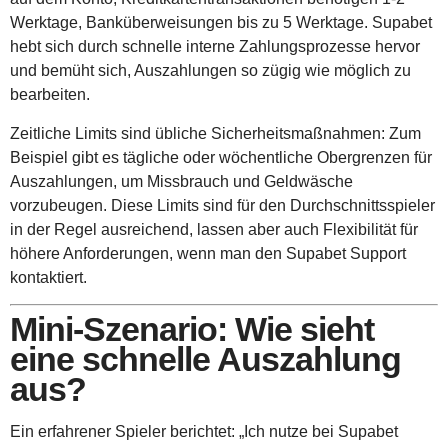
Werktage, Banküberweisungen bis zu 5 Werktage. Supabet
hebt sich durch schnelle interne Zahlungsprozesse hervor
und bemüht sich, Auszahlungen so zügig wie möglich zu
bearbeiten.
Zeitliche Limits sind übliche Sicherheitsmaßnahmen: Zum
Beispiel gibt es tägliche oder wöchentliche Obergrenzen für
Auszahlungen, um Missbrauch und Geldwäsche
vorzubeugen. Diese Limits sind für den Durchschnittsspieler
in der Regel ausreichend, lassen aber auch Flexibilität für
höhere Anforderungen, wenn man den Supabet Support
kontaktiert.
Mini-Szenario: Wie sieht
eine schnelle Auszahlung
aus?
Ein erfahrener Spieler berichtet: „Ich nutze bei Supabet