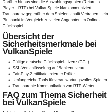
Darüber hinaus sind die Auszahlungsquoten (Return to
Player – RTP) bei VulkanSpiele klar kommuniziert.
Transparenz gegenüber dem Spieler schafft Vertrauen – ein
Pluspunkt im Vergleich zu vielen Angeboten im Online-
Glücksspiel.
Übersicht der
Sicherheitsmerkmale bei
VulkanSpiele
Gültige deutsche Glücksspiel-Lizenz (GGL)
SSL-Verschlüsselung auf Bankenniveau
Fair-Play-Zertifikate externer Prüfer
Umfangreiche Tools für verantwortungsvolles Spielen
Transparente Kommunikation von RTP-Werten
FAQ zum Thema Sicherheit
bei VulkanSpiele