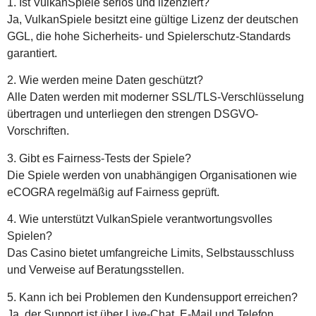
1. Ist VulkanSpiele seriös und lizenziert?
Ja, VulkanSpiele besitzt eine gültige Lizenz der deutschen
GGL, die hohe Sicherheits- und Spielerschutz-Standards
garantiert.
2. Wie werden meine Daten geschützt?
Alle Daten werden mit moderner SSL/TLS-Verschlüsselung
übertragen und unterliegen den strengen DSGVO-
Vorschriften.
3. Gibt es Fairness-Tests der Spiele?
Die Spiele werden von unabhängigen Organisationen wie
eCOGRA regelmäßig auf Fairness geprüft.
4. Wie unterstützt VulkanSpiele verantwortungsvolles
Spielen?
Das Casino bietet umfangreiche Limits, Selbstausschluss
und Verweise auf Beratungsstellen.
5. Kann ich bei Problemen den Kundensupport erreichen?
Ja, der Support ist über Live-Chat, E-Mail und Telefon