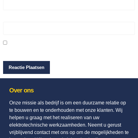
Site
Mijn naam, e-mail en site opslaan in deze browser voor de
volgende keer wanneer ik een reactie plaats.
Over ons
Onze missie als bedrijf is om een duurzame relatie op
te bouwen en te onderhouden met onze klanten. Wij
helpen u graag met het realiseren van uw
elektrotechnische werkzaamheden. Neemt u gerust
vrijblijvend contact met ons op om de mogelijkheden te