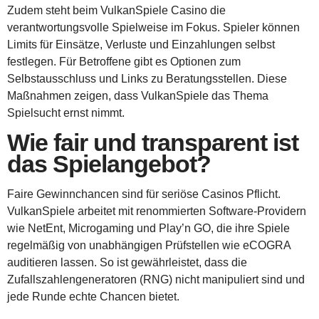
Zudem steht beim VulkanSpiele Casino die
verantwortungsvolle Spielweise im Fokus. Spieler können
Limits für Einsätze, Verluste und Einzahlungen selbst
festlegen. Für Betroffene gibt es Optionen zum
Selbstausschluss und Links zu Beratungsstellen. Diese
Maßnahmen zeigen, dass VulkanSpiele das Thema
Spielsucht ernst nimmt.
Wie fair und transparent ist
das Spielangebot?
Faire Gewinnchancen sind für seriöse Casinos Pflicht.
VulkanSpiele arbeitet mit renommierten Software-Providern
wie NetEnt, Microgaming und Play’n GO, die ihre Spiele
regelmäßig von unabhängigen Prüfstellen wie eCOGRA
auditieren lassen. So ist gewährleistet, dass die
Zufallszahlengeneratoren (RNG) nicht manipuliert sind und
jede Runde echte Chancen bietet.