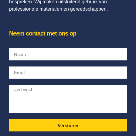
bespreken. Wij maken uitsluitend gebruik van
professionele materialen en gereedschappen.
Neem contact met ons op
Versturen