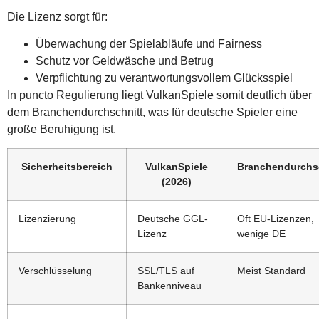
Die Lizenz sorgt für:
Überwachung der Spielabläufe und Fairness
Schutz vor Geldwäsche und Betrug
Verpflichtung zu verantwortungsvollem Glücksspiel
In puncto Regulierung liegt VulkanSpiele somit deutlich über
dem Branchendurchschnitt, was für deutsche Spieler eine
große Beruhigung ist.
Sicherheitsbereich
VulkanSpiele
Branchendurchs
(2026)
Lizenzierung
Deutsche GGL-
Oft EU-Lizenzen,
Lizenz
wenige DE
Verschlüsselung
SSL/TLS auf
Meist Standard
Bankenniveau