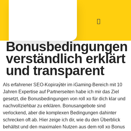
Rollxo
Bonusbedingungen
verständlich erklärt
und transparent
Als erfahrener SEO-Kopiraýtër im iGaming-Bereich mit 10
Jahren Expertise auf Partnerseiten habe ich mir das Ziel
gesetzt, die Bonusbedingungen von roll xo für dich klar und
nachvollziehbar zu erklären. Bonusangebote sind
verlockend, aber die komplexen Bedingungen dahinter
schrecken oft ab. Hier zeige ich dir, wie du den Überblick
behältst und den maximalen Nutzen aus dem roll xo Bonus