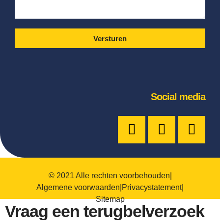
Versturen
Social media
© 2021 Alle rechten voorbehouden
|
Algemene voorwaarden
|
Privacystatement
|
Sitemap
Vraag een terugbelverzoek