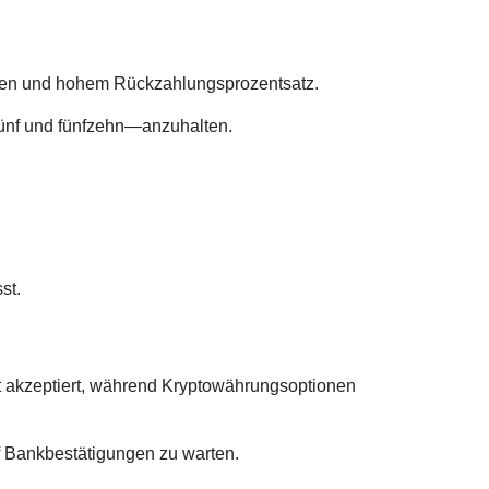
ätzen und hohem Rückzahlungsprozentsatz.
 fünf und fünfzehn—anzuhalten.
st.
rt akzeptiert, während Kryptowährungsoptionen
 Bankbestätigungen zu warten.