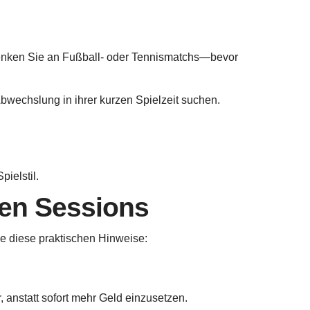
denken Sie an Fußball‑ oder Tennismatchs—bevor
bwechslung in ihrer kurzen Spielzeit suchen.
ielstil.
zen Sessions
e diese praktischen Hinweise:
 anstatt sofort mehr Geld einzusetzen.