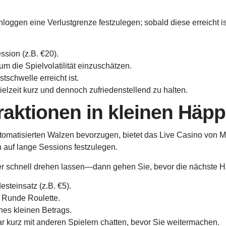
nloggen eine Verlustgrenze festzulegen; sobald diese erreicht i
sion (z.B. €20).
 die Spielvolatilität einzuschätzen.
tschwelle erreicht ist.
pielzeit kurz und dennoch zufriedenstellend zu halten.
eraktionen in kleinen Häp
omatisierten Walzen bevorzugen, bietet das Live Casino von M
h auf lange Sessions festzulegen.
er schnell drehen lassen—dann gehen Sie, bevor die nächste H
steinsatz (z.B. €5).
 Runde Roulette.
nes kleinen Betrags.
ar kurz mit anderen Spielern chatten, bevor Sie weitermachen.