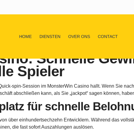
HOME
DIENSTEN
OVER ONS
CONTACT
sino: Schnelle Gewi
le Spieler
Quick‑spin‑Session im MonsterWin Casino hallt. Wenn Sie nach 
schäft abschließen kann, als Sie „jackpot“ sagen können, haben 
elplatz für schnelle Beloh
l von über einhundertsechzehn Entwicklern. Während das vollstän
inen, die fast sofort Auszahlungen auslösen.