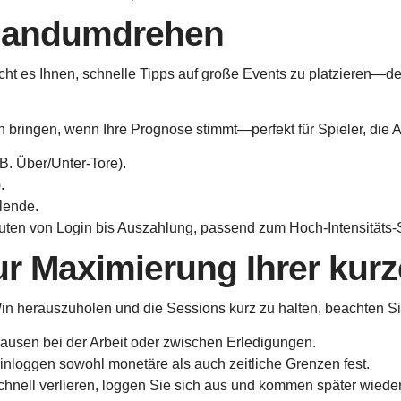
 Handumdrehen
cht es Ihnen, schnelle Tipps auf große Events zu platzieren—
bringen, wenn Ihre Prognose stimmt—perfekt für Spieler, die A
B. Über/Unter‑Tore).
.
lende.
ten von Login bis Auszahlung, passend zum Hoch‑Intensitäts‑Sp
zur Maximierung Ihrer kur
 herauszuholen und die Sessions kurz zu halten, beachten Si
ausen bei der Arbeit oder zwischen Erledigungen.
nloggen sowohl monetäre als auch zeitliche Grenzen fest.
nell verlieren, loggen Sie sich aus und kommen später wieder,