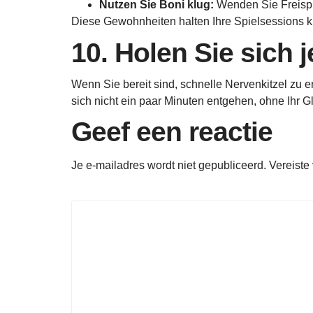
Nutzen Sie Boni klug:
Wenden Sie Freispie
Diese Gewohnheiten halten Ihre Spielsessions k
10. Holen Sie sich 
Wenn Sie bereit sind, schnelle Nervenkitzel zu
sich nicht ein paar Minuten entgehen, ohne Ihr 
Geef een reactie
Je e-mailadres wordt niet gepubliceerd.
Vereiste
Reactie
*