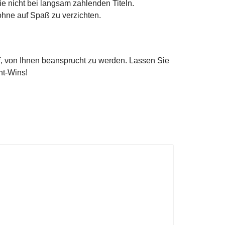
e nicht bei langsam zahlenden Titeln.
ohne auf Spaß zu verzichten.
f, von Ihnen beansprucht zu werden. Lassen Sie
nt‑Wins!