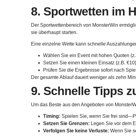
8. Sportwetten im
Der Sportwettenbereich von MonsterWin ermögli
sie überhaupt starten.
Eine einzelne Wette kann schnelle Auszahlungen 
Wählen Sie ein Event mit hohen Quoten (z.
Setzen Sie einen kleinen Einsatz (z.B. €10)
Prüfen Sie die Ergebnisse sofort nach Spie
Der gesamte Ablauf dauert weniger als zehn Minu
9. Schnelle Tipps 
Um das Beste aus den Angeboten von MonsterWin
Timing:
Spielen Sie, wenn Sie frei sind—P
Setzen Sie Grenzen:
Legen Sie vor dem Ei
Verfolgen Sie keine Verluste:
Wenn Sie sch