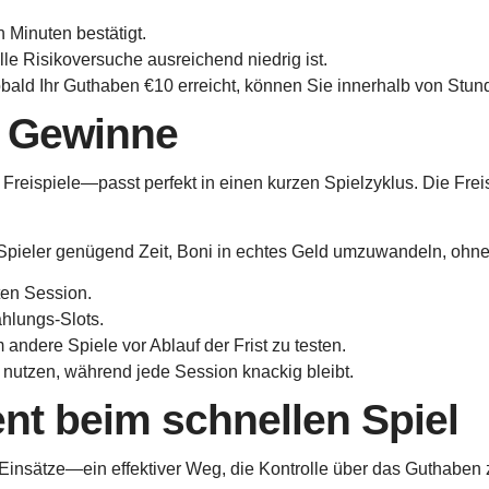
 Minuten bestätigt.
le Risikoversuche ausreichend niedrig ist.
bald Ihr Guthaben €10 erreicht, können Sie innerhalb von Stu
e Gewinne
spiele—passt perfekt in einen kurzen Spielzyklus. Die Freisp
 Spieler genügend Zeit, Boni in echtes Geld umzuwandeln, ohne 
ten Session.
hlungs‑Slots.
ndere Spiele vor Ablauf der Frist zu testen.
 nutzen, während jede Session knackig bleibt.
t beim schnellen Spiel
 Einsätze—ein effektiver Weg, die Kontrolle über das Guthaben