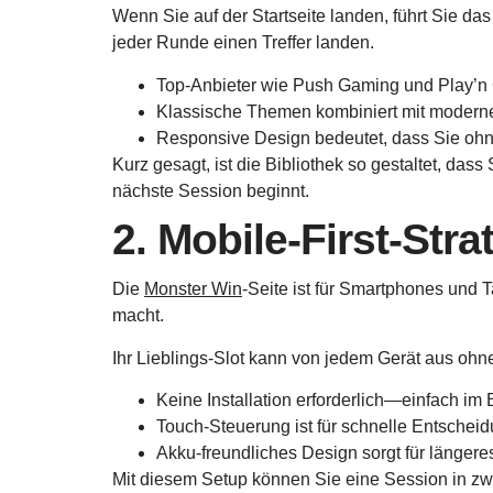
Wenn Sie auf der Startseite landen, führt Sie d
jeder Runde einen Treffer landen.
Top‑Anbieter wie Push Gaming und Play’n 
Klassische Themen kombiniert mit modern
Responsive Design bedeutet, dass Sie oh
Kurz gesagt, ist die Bibliothek so gestaltet, da
nächste Session beginnt.
2. Mobile‑First‑Str
Die
Monster Win
‑Seite ist für Smartphones und T
macht.
Ihr Lieblings‑Slot kann von jedem Gerät aus ohne
Keine Installation erforderlich—einfach im
Touch‑Steuerung ist für schnelle Entscheidu
Akku‑freundliches Design sorgt für längere
Mit diesem Setup können Sie eine Session in zw