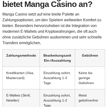
bietet Manga Casino an?
Manga Casino setzt auf eine breite Palette an
Zahlungsoptionen, um den Spielern weltweiten Komfort zu
bieten. Besonders hervorzuheben ist die Integration von
modernen E-Wallets und Kryptowährungen, die oft auch
ohne zusätzliche Gebühren auskommen und sehr schnelle
Transfers ermöglichen.
Zahlungsmethode
Bearbeitungszeit
Gebühren
Ein-/Auszahlung
Kreditkarten (Visa,
Einzahlung sofort,
Keine bis
Mastercard)
Auszahlung 1-3
geringe
Tage
Gebühren
E-Wallets (Skrill,
Einzahlung sofort,
Meist
Neteller)
Auszahlung 1-2
gebührenfrei
Tage