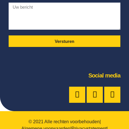
Versturen
Social media
© 2021 Alle rechten voorbehouden
|
Algemene voorwaarden
|
Privacystatement
|