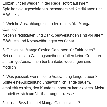
Einzahlungen werden in der Regel sofort auf Ihrem
Spielkonto gutgeschrieben, besonders bei Kreditkarten und
E-Wallets.
2. Welche Auszahlungsmethoden unterstützt Manga
Casino?
Neben Kreditkarten und Banküberweisungen sind vor allem
E-Wallets und Kryptowährungen verfügbar.
3. Gibt es bei Manga Casino Gebühren für Zahlungen?
Bei den meisten Zahlungsmethoden fallen keine Gebühren
an. Einige Ausnahmen bei Banküberweisungen sind
möglich.
4. Was passiert, wenn meine Auszahlung länger dauert?
Sollte eine Auszahlung ungewöhnlich lange dauern,
empfiehlt es sich, den Kundensupport zu kontaktieren. Meist
handelt es sich um Verifizierungsprozesse.
5. Ist das Bezahlen bei Manga Casino sicher?