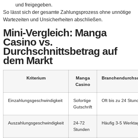
und freigegeben.
So lässt sich der gesamte Zahlungsprozess ohne unnötige
Wartezeiten und Unsicherheiten abschließen.
Mini-Vergleich: Manga
Casino vs.
Durchschnittsbetrag auf
dem Markt
Kriterium
Manga
Branchendurchsc
Casino
Einzahlungsgeschwindigkeit
Sofortige
Oft bis zu 24 Stun
Gutschrift
Auszahlungsgeschwindigkeit
24-72
Häufig 3-5 Werkta
Stunden