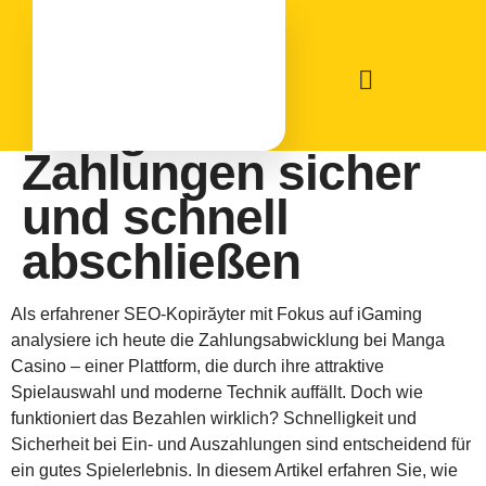
Manga Casino
Zahlungen sicher
und schnell
abschließen
Als erfahrener SEO-Kopirăyter mit Fokus auf iGaming
analysiere ich heute die Zahlungsabwicklung bei Manga
Casino – einer Plattform, die durch ihre attraktive
Spielauswahl und moderne Technik auffällt. Doch wie
funktioniert das Bezahlen wirklich? Schnelligkeit und
Sicherheit bei Ein- und Auszahlungen sind entscheidend für
ein gutes Spielerlebnis. In diesem Artikel erfahren Sie, wie