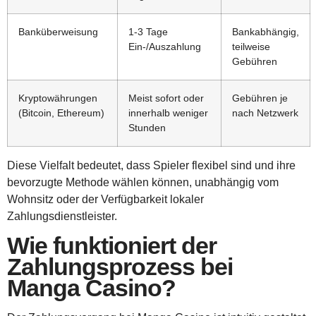
Banküberweisung
1-3 Tage
Bankabhängig,
Ein-/Auszahlung
teilweise
Gebühren
Kryptowährungen
Meist sofort oder
Gebühren je
(Bitcoin, Ethereum)
innerhalb weniger
nach Netzwerk
Stunden
Diese Vielfalt bedeutet, dass Spieler flexibel sind und ihre
bevorzugte Methode wählen können, unabhängig vom
Wohnsitz oder der Verfügbarkeit lokaler
Zahlungsdienstleister.
Wie funktioniert der
Zahlungsprozess bei
Manga Casino?