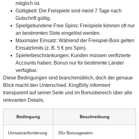
möglich ist.
Gültigkeit: Die Freispiele sind meist 7 Tage nach
Gutschrift gültig.
Spielgebundene Free Spins: Freispiele können oft nur
an bestimmten Slots eingelöst werden.
Maximaler Einsatz: Während der Freispiel-Boni gelten
Einsatzlimits (z. B. 5 € pro Spin).
Spielerbeschränkungen: Kunden müssen verifizierte
Accounts haben; Bonus nur für bestimmte Länder
verfügbar.
Diese Bedingungen sind branchenüblich, doch der genaue
Blick macht den Unterschied. KingBilly informiert
transparent auf seiner Seite und im Bonusbereich über alle
relevanten Details.
Bedingung
Beschreibung
Umsatzanforderung
35x Bonusgewinn