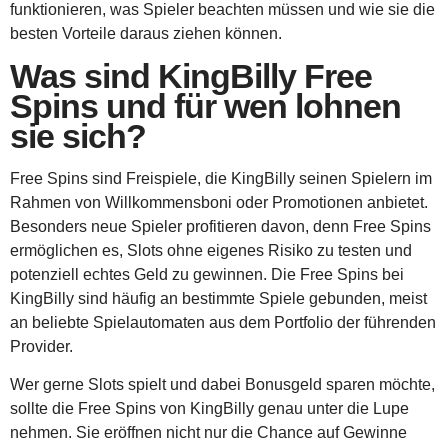
funktionieren, was Spieler beachten müssen und wie sie die
besten Vorteile daraus ziehen können.
Was sind KingBilly Free
Spins und für wen lohnen
sie sich?
Free Spins sind Freispiele, die KingBilly seinen Spielern im
Rahmen von Willkommensboni oder Promotionen anbietet.
Besonders neue Spieler profitieren davon, denn Free Spins
ermöglichen es, Slots ohne eigenes Risiko zu testen und
potenziell echtes Geld zu gewinnen. Die Free Spins bei
KingBilly sind häufig an bestimmte Spiele gebunden, meist
an beliebte Spielautomaten aus dem Portfolio der führenden
Provider.
Wer gerne Slots spielt und dabei Bonusgeld sparen möchte,
sollte die Free Spins von KingBilly genau unter die Lupe
nehmen. Sie eröffnen nicht nur die Chance auf Gewinne