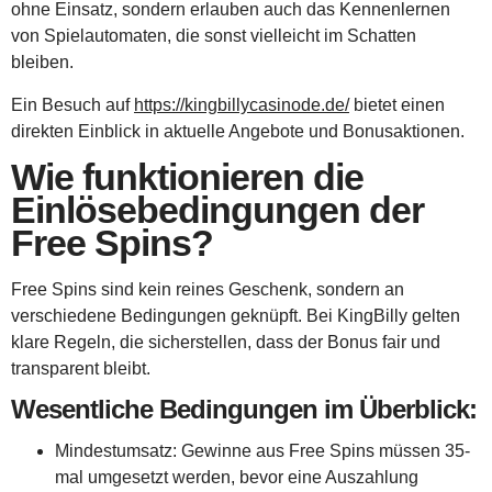
ohne Einsatz, sondern erlauben auch das Kennenlernen
von Spielautomaten, die sonst vielleicht im Schatten
bleiben.
Ein Besuch auf
https://kingbillycasinode.de/
bietet einen
direkten Einblick in aktuelle Angebote und Bonusaktionen.
Wie funktionieren die
Einlösebedingungen der
Free Spins?
Free Spins sind kein reines Geschenk, sondern an
verschiedene Bedingungen geknüpft. Bei KingBilly gelten
klare Regeln, die sicherstellen, dass der Bonus fair und
transparent bleibt.
Wesentliche Bedingungen im Überblick:
Mindestumsatz: Gewinne aus Free Spins müssen 35-
mal umgesetzt werden, bevor eine Auszahlung