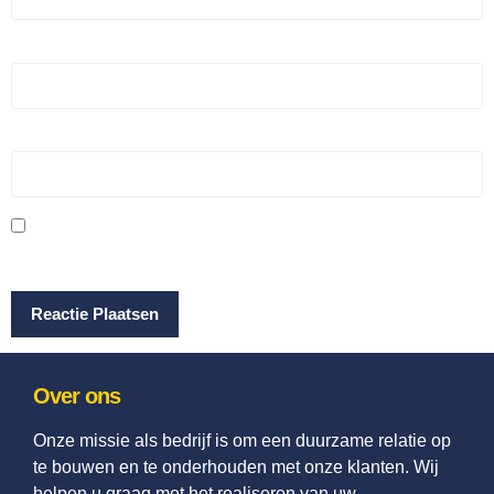
E-mail
*
Site
Mijn naam, e-mail en site opslaan in deze browser voor de
volgende keer wanneer ik een reactie plaats.
Over ons
Onze missie als bedrijf is om een duurzame relatie op
te bouwen en te onderhouden met onze klanten. Wij
helpen u graag met het realiseren van uw