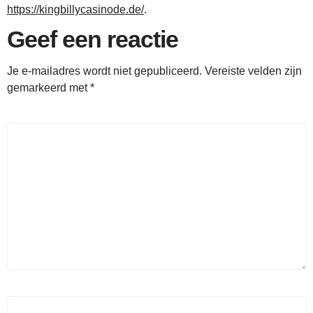
https://kingbillycasinode.de/
.
Geef een reactie
Je e-mailadres wordt niet gepubliceerd.
Vereiste velden zijn
gemarkeerd met
*
Reactie
*
Naam
*