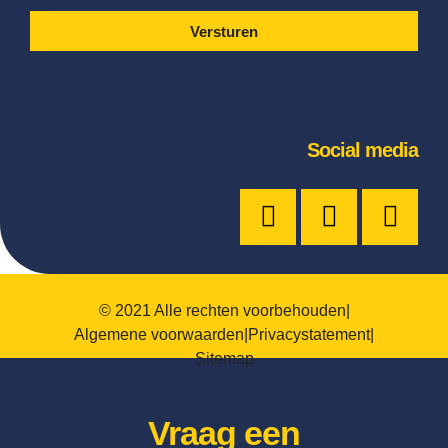
Versturen
Social media
© 2021 Alle rechten voorbehouden
|
Algemene voorwaarden
|
Privacystatement
|
Sitemap
Vraag een