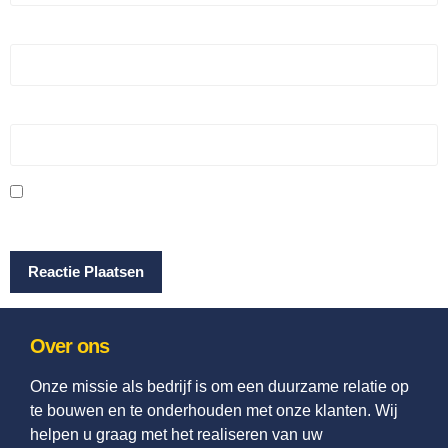
E-mail
*
Site
Mijn naam, e-mail en site opslaan in deze browser voor de
volgende keer wanneer ik een reactie plaats.
Over ons
Onze missie als bedrijf is om een duurzame relatie op
te bouwen en te onderhouden met onze klanten. Wij
helpen u graag met het realiseren van uw