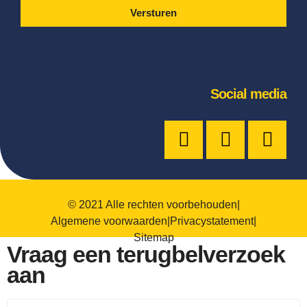
Versturen
Social media
© 2021 Alle rechten voorbehouden
|
Algemene voorwaarden
|
Privacystatement
|
Sitemap
Vraag een terugbelverzoek
aan