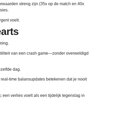
rwaarden streng zijn (35x op de match en 40x
sies.
gent voelt.
arts
ming.
atiliteit van een crash game—zonder overweldigd
ezelfde dag.
en real‑time balansupdates betekenen dat je nooit
en verlies voelt als een tijdelijk tegenslag in