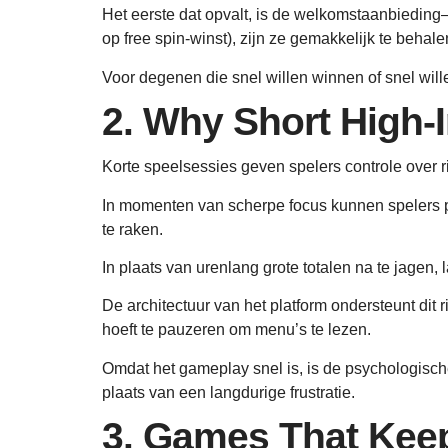
Het eerste dat opvalt, is de welkomstaanbiedin
op free spin-winst), zijn ze gemakkelijk te behale
Voor degenen die snel willen winnen of snel will
2. Why Short High‑
Korte speelsessies geven spelers controle over r
In momenten van scherpe focus kunnen spelers p
te raken.
In plaats van urenlang grote totalen na te jagen, 
De architectuur van het platform ondersteunt dit 
hoeft te pauzeren om menu’s te lezen.
Omdat het gameplay snel is, is de psychologische 
plaats van een langdurige frustratie.
3. Games That Kee