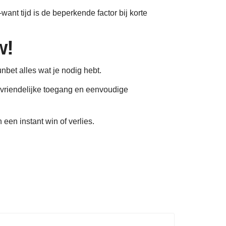
ant tijd is de beperkende factor bij korte
w!
nbet alles wat je nodig hebt.
elvriendelijke toegang en eenvoudige
een instant win of verlies.