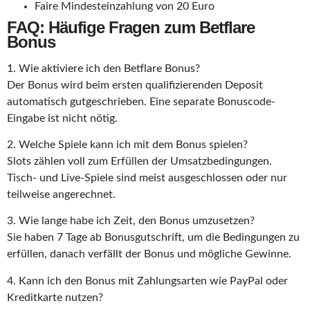
Faire Mindesteinzahlung von 20 Euro
FAQ: Häufige Fragen zum Betflare
Bonus
1. Wie aktiviere ich den Betflare Bonus?
Der Bonus wird beim ersten qualifizierenden Deposit
automatisch gutgeschrieben. Eine separate Bonuscode-
Eingabe ist nicht nötig.
2. Welche Spiele kann ich mit dem Bonus spielen?
Slots zählen voll zum Erfüllen der Umsatzbedingungen.
Tisch- und Live-Spiele sind meist ausgeschlossen oder nur
teilweise angerechnet.
3. Wie lange habe ich Zeit, den Bonus umzusetzen?
Sie haben 7 Tage ab Bonusgutschrift, um die Bedingungen zu
erfüllen, danach verfällt der Bonus und mögliche Gewinne.
4. Kann ich den Bonus mit Zahlungsarten wie PayPal oder
Kreditkarte nutzen?