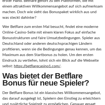
erster Hand. Betflare gehört zu den Plattformen, die mit
einem attraktiven Willkommensangebot auf sich aufmerksam
machen. Doch wie sieht das Bonuspaket wirklich aus und
was steckt dahinter?
Wer Betflare zum ersten Mal besucht, findet eine moderne
Online-Casino-Seite mit einem klaren Fokus auf einfache
Bonusstrukturen und faire Umsatzbedingungen. Spieler aus
Deutschland oder anderen deutschsprachigen Ländern
profitieren, wenn sie die Bedingungen genau kennen, um das
Maximum aus dem Startbonus zu holen. Um den ersten
Eindruck zu vertiefen, lohnt sich ein Blick auf die Webseite
selbst:
https://betflarecasino1.com/
.
Was bietet der Betflare
Bonus für neue Spieler?
Der Betflare Bonus ist ein klassisches Willkommensangebot,
das darauf ausgelegt ist, Spielern den Einstieg zu erleichtern
und zusätzliche Spielzeit zu ermöglichen. Genauer gesagt