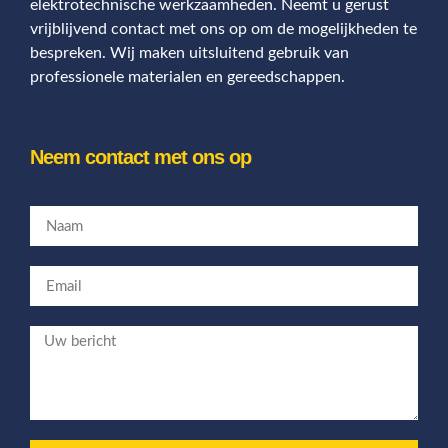
elektrotechnische werkzaamheden. Neemt u gerust
vrijblijvend contact met ons op om de mogelijkheden te
bespreken. Wij maken uitsluitend gebruik van
professionele materialen en gereedschappen.
Neem contact met ons op