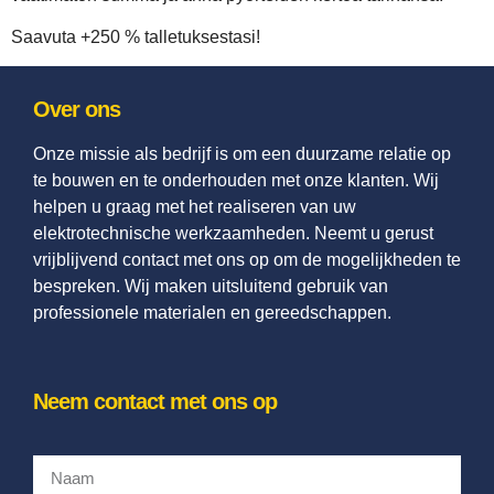
Saavuta +250 % talletuksestasi!
Over ons
Onze missie als bedrijf is om een duurzame relatie op
te bouwen en te onderhouden met onze klanten. Wij
helpen u graag met het realiseren van uw
elektrotechnische werkzaamheden. Neemt u gerust
vrijblijvend contact met ons op om de mogelijkheden te
bespreken. Wij maken uitsluitend gebruik van
professionele materialen en gereedschappen.
Neem contact met ons op