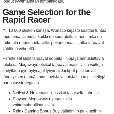
joudut syventämään lompakkoasi.
Game Selection for the
Rapid Racer
Yli 10 000 otsikon kanssa,
Wonaco
kirjasto saattaa tuntua
loputtomalta, mutta kaikki on suodatettu siihen, mikä on
tärkeintä nopeuspelaajille: peliautomaatit, jotka tarjoavat
välitöntä viihdettä.
Perinteiset slotit tarjoavat nopeita linjoja ja ennustettavia
tuloksia; Megaways-otsikot tarjoavat massiivisia voittoja
säilyttäen pyöräytysajat lyhyinä; Jackpot-pelit tuovat
jännityksen elämän muuttavista voitoista ilman pitkitettyjä
panostusstrategioita.
NetEnt & Novomatic klassikot tasaisella tahdilla
Playson Megaways dynaamisilla
voittomahdollisuuksilla
Relax Gaming Bonus Buy välittömiin palkintoihin