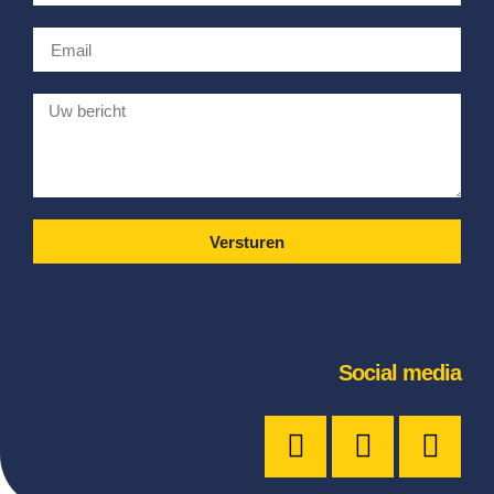
Versturen
Social media