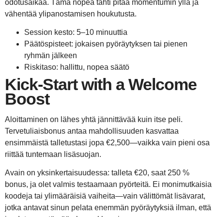
odotusaikaa. Tämä nopea tahti pitää momentumin yllä ja
vähentää ylipanostamisen houkutusta.
Session kesto: 5–10 minuuttia
Päätöspisteet: jokaisen pyöräytyksen tai pienen
ryhmän jälkeen
Riskitaso: hallittu, nopea säätö
Kick‑Start with a Welcome
Boost
Aloittaminen on lähes yhtä jännittävää kuin itse peli.
Tervetuliaisbonus antaa mahdollisuuden kasvattaa
ensimmäistä talletustasi jopa €2,500—vaikka vain pieni osa
riittää tuntemaan lisäsuojan.
Avain on yksinkertaisuudessa: talleta €20, saat 250 %
bonus, ja olet valmis testaamaan pyörteitä. Ei monimutkaisia
koodeja tai ylimääräisiä vaiheita—vain välittömät lisävarat,
jotka antavat sinun pelata enemmän pyöräytyksiä ilman, että