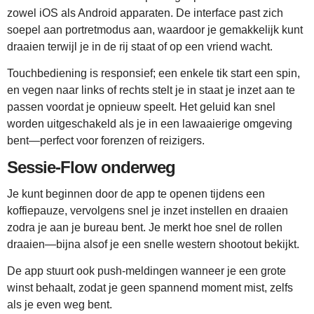
zowel iOS als Android apparaten. De interface past zich
soepel aan portretmodus aan, waardoor je gemakkelijk kunt
draaien terwijl je in de rij staat of op een vriend wacht.
Touchbediening is responsief; een enkele tik start een spin,
en vegen naar links of rechts stelt je in staat je inzet aan te
passen voordat je opnieuw speelt. Het geluid kan snel
worden uitgeschakeld als je in een lawaaierige omgeving
bent—perfect voor forenzen of reizigers.
Sessie‑Flow onderweg
Je kunt beginnen door de app te openen tijdens een
koffiepauze, vervolgens snel je inzet instellen en draaien
zodra je aan je bureau bent. Je merkt hoe snel de rollen
draaien—bijna alsof je een snelle western shootout bekijkt.
De app stuurt ook push‑meldingen wanneer je een grote
winst behaalt, zodat je geen spannend moment mist, zelfs
als je even weg bent.