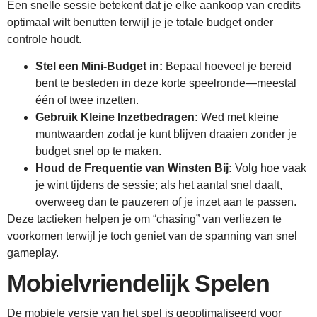
Een snelle sessie betekent dat je elke aankoop van credits
optimaal wilt benutten terwijl je je totale budget onder
controle houdt.
Stel een Mini‑Budget in:
Bepaal hoeveel je bereid
bent te besteden in deze korte speelronde—meestal
één of twee inzetten.
Gebruik Kleine Inzetbedragen:
Wed met kleine
muntwaarden zodat je kunt blijven draaien zonder je
budget snel op te maken.
Houd de Frequentie van Winsten Bij:
Volg hoe vaak
je wint tijdens de sessie; als het aantal snel daalt,
overweeg dan te pauzeren of je inzet aan te passen.
Deze tactieken helpen je om “chasing” van verliezen te
voorkomen terwijl je toch geniet van de spanning van snel
gameplay.
Mobielvriendelijk Spelen
De mobiele versie van het spel is geoptimaliseerd voor