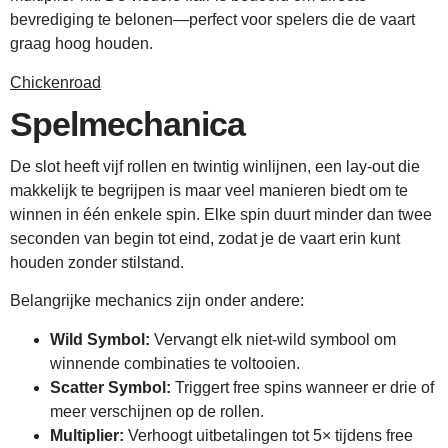
bevrediging te belonen—perfect voor spelers die de vaart
graag hoog houden.
Chickenroad
Spelmechanica
De slot heeft vijf rollen en twintig winlijnen, een lay-out die
makkelijk te begrijpen is maar veel manieren biedt om te
winnen in één enkele spin. Elke spin duurt minder dan twee
seconden van begin tot eind, zodat je de vaart erin kunt
houden zonder stilstand.
Belangrijke mechanics zijn onder andere:
Wild Symbol:
Vervangt elk niet‑wild symbool om
winnende combinaties te voltooien.
Scatter Symbol:
Triggert free spins wanneer er drie of
meer verschijnen op de rollen.
Multiplier:
Verhoogt uitbetalingen tot 5× tijdens free