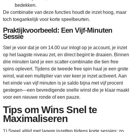
bedekken.
De combinatie van deze functies houdt de inzet hoog, maar
toch toegankelijk voor korte speelbeurten.
Praktijkvoorbeeld: Een Vijf‑Minuten
Sessie
Stel je voor dat je om 14.00 uur inlogt op je account, je inzet
op het laagste niveau zet, en direct begint te draaien. Binnen
drie minuten land je een scatter‑combinatie die tien free
spins oplevert. Tijdens de tweede free spin haal je een grote
winst, wat een multiplier van vier keer je inzet activeert. Aan
het einde van vijf minuten is je saldo bijna met vijf procent
gestegen—een bevredigende snelle winst die je klaar maakt
voor een nieuwe ronde of een pauze.
Tips om Wins Snel te
Maximaliseren
1) Speel altijd met lagere inzetten tijdens korte sessies; zo