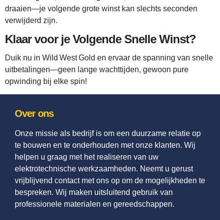
draaien—je volgende grote winst kan slechts seconden
verwijderd zijn.
Klaar voor je Volgende Snelle Winst?
Duik nu in Wild West Gold en ervaar de spanning van snelle
uitbetalingen—geen lange wachttijden, gewoon pure
opwinding bij elke spin!
Over ons
Onze missie als bedrijf is om een duurzame relatie op
te bouwen en te onderhouden met onze klanten. Wij
helpen u graag met het realiseren van uw
elektrotechnische werkzaamheden. Neemt u gerust
vrijblijvend contact met ons op om de mogelijkheden te
bespreken. Wij maken uitsluitend gebruik van
professionele materialen en gereedschappen.