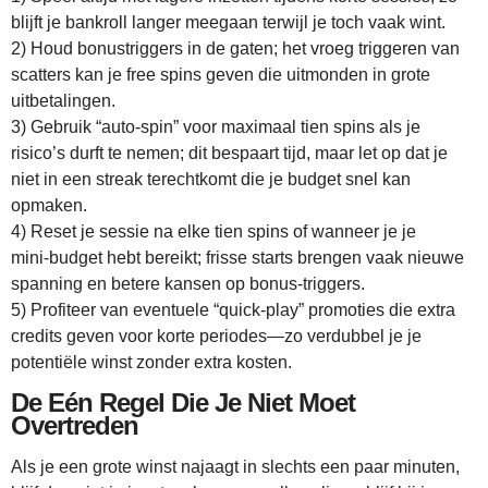
blijft je bankroll langer meegaan terwijl je toch vaak wint.
2) Houd bonustriggers in de gaten; het vroeg triggeren van
scatters kan je free spins geven die uitmonden in grote
uitbetalingen.
3) Gebruik “auto‑spin” voor maximaal tien spins als je
risico’s durft te nemen; dit bespaart tijd, maar let op dat je
niet in een streak terechtkomt die je budget snel kan
opmaken.
4) Reset je sessie na elke tien spins of wanneer je je
mini‑budget hebt bereikt; frisse starts brengen vaak nieuwe
spanning en betere kansen op bonus‑triggers.
5) Profiteer van eventuele “quick‑play” promoties die extra
credits geven voor korte periodes—zo verdubbel je je
potentiële winst zonder extra kosten.
De Eén Regel Die Je Niet Moet
Overtreden
Als je een grote winst najaagt in slechts een paar minuten,