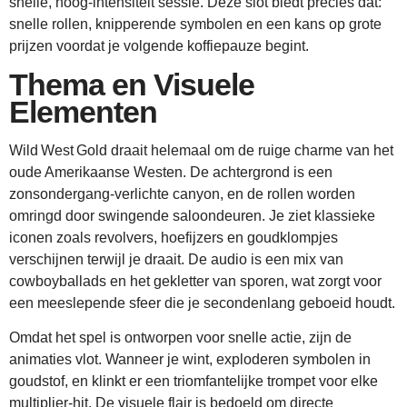
snelle, hoog‑intensiteit sessie. Deze slot biedt precies dat:
snelle rollen, knipperende symbolen en een kans op grote
prijzen voordat je volgende koffiepauze begint.
Thema en Visuele
Elementen
Wild West Gold draait helemaal om de ruige charme van het
oude Amerikaanse Westen. De achtergrond is een
zonsondergang‑verlichte canyon, en de rollen worden
omringd door swingende saloondeuren. Je ziet klassieke
iconen zoals revolvers, hoefijzers en goudklompjes
verschijnen terwijl je draait. De audio is een mix van
cowboyballads en het gekletter van sporen, wat zorgt voor
een meeslepende sfeer die je secondenlang geboeid houdt.
Omdat het spel is ontworpen voor snelle actie, zijn de
animaties vlot. Wanneer je wint, exploderen symbolen in
goudstof, en klinkt er een triomfantelijke trompet voor elke
multiplier‑hit. De visuele flair is bedoeld om directe