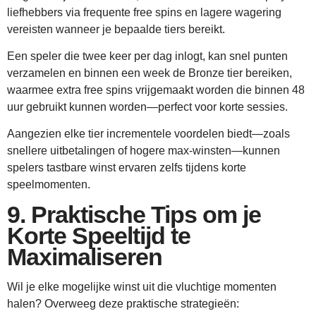
liefhebbers via frequente free spins en lagere wagering
vereisten wanneer je bepaalde tiers bereikt.
Een speler die twee keer per dag inlogt, kan snel punten
verzamelen en binnen een week de Bronze tier bereiken,
waarmee extra free spins vrijgemaakt worden die binnen 48
uur gebruikt kunnen worden—perfect voor korte sessies.
Aangezien elke tier incrementele voordelen biedt—zoals
snellere uitbetalingen of hogere max‑winsten—kunnen
spelers tastbare winst ervaren zelfs tijdens korte
speelmomenten.
9. Praktische Tips om je
Korte Speeltijd te
Maximaliseren
Wil je elke mogelijke winst uit die vluchtige momenten
halen? Overweeg deze praktische strategieën: