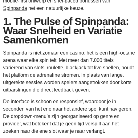
mobile‑first ontwerp en snel‑paced bonussen van
Spinpanda
het een natuurlijke keuze.
1. The Pulse of Spinpanda:
Waar Snelheid en Variatie
Samenkomen
Spinpanda is niet zomaar een casino; het is een high‑octane
arena waar elke spin telt. Met meer dan 7.000 titels
variërend van slots, roulette, blackjack tot live spellen, houdt
het platform de adrenaline stromen. In plaats van lange,
uitgerekte sessies worden spelers aangetrokken door korte
uitbarstingen die direct feedback geven.
De interface is schoon en responsief, waardoor je in
seconden van het ene naar het andere spel kunt navigeren.
De dropdown-menu’s zijn georganiseerd op genre en
provider, wat betekent dat je geen tijd verspilt aan het
zoeken naar die ene slot waar je naar verlangt.