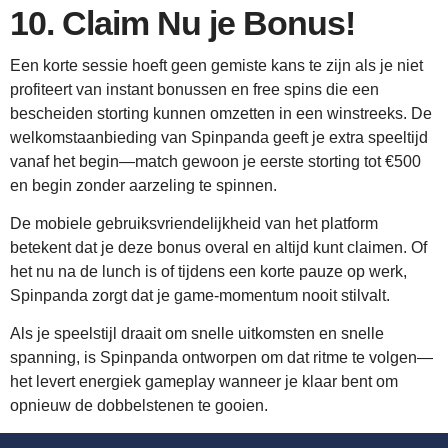
10. Claim Nu je Bonus!
Een korte sessie hoeft geen gemiste kans te zijn als je niet
profiteert van instant bonussen en free spins die een
bescheiden storting kunnen omzetten in een winstreeks. De
welkomstaanbieding van Spinpanda geeft je extra speeltijd
vanaf het begin—match gewoon je eerste storting tot €500
en begin zonder aarzeling te spinnen.
De mobiele gebruiksvriendelijkheid van het platform
betekent dat je deze bonus overal en altijd kunt claimen. Of
het nu na de lunch is of tijdens een korte pauze op werk,
Spinpanda zorgt dat je game‑momentum nooit stilvalt.
Als je speelstijl draait om snelle uitkomsten en snelle
spanning, is Spinpanda ontworpen om dat ritme te volgen—
het levert energiek gameplay wanneer je klaar bent om
opnieuw de dobbelstenen te gooien.