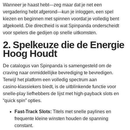
Wanneer je haast hebt—zeg maar dat je net een
vergadering hebt afgerond—kun je inloggen, een spel
kiezen en beginnen met spinnen voordat je volledig bent
afgekoeld. Die directheid is wat Spinpanda onderscheidt
voor spelers die gedijen op snelle uitkomsten.
2. Spelkeuze die de Energie
Hoog Houdt
De catalogus van Spinpanda is samengesteld om de
craving naar onmiddellijke bevrediging te bevredigen.
Terwijl het platform een volledig spectrum aan
casino‑klassiekers biedt, is de uitblinkende functie voor
snelle‑play liefhebbers de lijst met high‑payback slots en
“quick spin” opties.
Fast‑Track Slots:
Titels met snelle paylines en
frequente kleine winsten houden de spanning
constant.