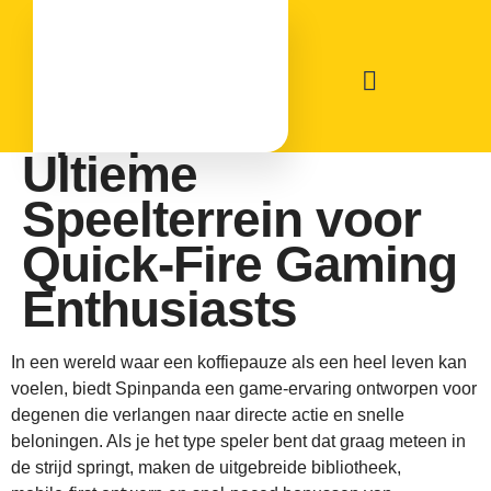
Spinpanda: Het
Ultieme
Speelterrein voor
Quick‑Fire Gaming
Enthusiasts
In een wereld waar een koffiepauze als een heel leven kan
voelen, biedt Spinpanda een game-ervaring ontworpen voor
degenen die verlangen naar directe actie en snelle
beloningen. Als je het type speler bent dat graag meteen in
de strijd springt, maken de uitgebreide bibliotheek,