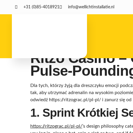
+31 (0)85-4018921
info@wellichtinstallatie.nl
Ritzo Casino – 
Pulse‑Pounding
Dla tych, którzy żyją dla dreszczyku emocji podc
tak, aby utrzymać adrenalin na wysokim poziomie
odwiedź https://ritzograc.pl/pl-pl/ i zanurz się od 
1. Sprint Krótkiej Se
https://ritzograc.pl/pl-pl/
’s design philosophy cat