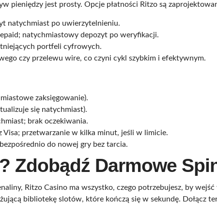
yw pieniędzy jest prosty. Opcje płatności Ritzo są zaprojektowan
yt natychmiast po uwierzytelnieniu.
repaid; natychmiastowy depozyt po weryfikacji.
stniejących portfeli cyfrowych.
ego czy przelewu wire, co czyni cykl szybkim i efektywnym.
hmiastowe zaksięgowanie).
ualizuje się natychmiast).
hmiast; brak oczekiwania.
isa; przetwarzanie w kilka minut, jeśli w limicie.
 bezpośrednio do nowej gry bez tarcia.
n? Zdobądź Darmowe Spi
enaliny, Ritzo Casino ma wszystko, czego potrzebujesz, by wejść
ującą bibliotekę slotów, które kończą się w sekundę. Dołącz ter