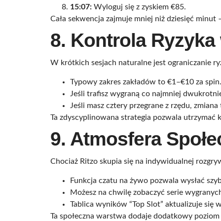
15:07:
Wyloguj się z zyskiem €85.
Cała sekwencja zajmuje mniej niż dziesięć minut – 
8. Kontrola Ryzyka
W krótkich sesjach naturalne jest ograniczanie r
Typowy zakres zakładów to €1–€10 za spin
Jeśli trafisz wygraną co najmniej dwukrot
Jeśli masz cztery przegrane z rzędu, zmian
Ta zdyscyplinowana strategia pozwala utrzymać ko
9. Atmosfera Społe
Chociaż Ritzo skupia się na indywidualnej rozgry
Funkcja czatu na żywo pozwala wysłać szybk
Możesz na chwilę zobaczyć serie wygranyc
Tablica wyników “Top Slot” aktualizuje się 
Ta społeczna warstwa dodaje dodatkowy poziom e