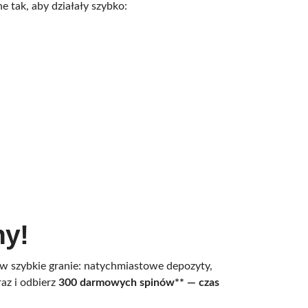
e tak, aby działały szybko:
ny!
 w szybkie granie: natychmiastowe depozyty,
az i odbierz
300 darmowych spinów** — czas