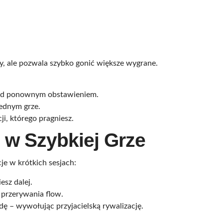
wy, ale pozwala szybko gonić większe wygrane.
rzed ponownym obstawieniem.
jednym grze.
i, którego pragniesz.
 w Szybkiej Grze
je w krótkich sesjach:
esz dalej.
 przerywania flow.
dę – wywołując przyjacielską rywalizację.