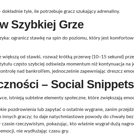
dokładnie tyle, ile potrzebuje gracz szukający adrenaliny.
 w Szybkiej Grze
yzyka: ogranicz stawkę na spin do poziomu, który jest komforto
.
nie większą od stawki, rozważ krótką przerwę (10–15 sekund) p
a tytułu często szybciej odświeża momentum niż kontynuacja na 
ntrolę nad bankroll’em, jednocześnie zapewniając dreszcz emocj
czności – Social Snippets
wce, istnieją subtelne elementy społeczne, które zwiększają emoc
ie pozdrowienia lub zapytać o ostatnie wygrane, zanim przejdzi
h innych graczy; to daje natychmiastowe powody do chwały bez
w czasie rzeczywistym, pokazując, kto właśnie wygrał dużą nagro
mocji, nie wydłużając czasu gry.