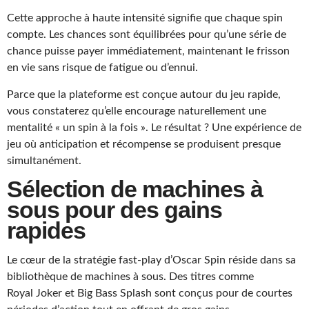
Cette approche à haute intensité signifie que chaque spin
compte. Les chances sont équilibrées pour qu’une série de
chance puisse payer immédiatement, maintenant le frisson
en vie sans risque de fatigue ou d’ennui.
Parce que la plateforme est conçue autour du jeu rapide,
vous constaterez qu’elle encourage naturellement une
mentalité « un spin à la fois ». Le résultat ? Une expérience de
jeu où anticipation et récompense se produisent presque
simultanément.
Sélection de machines à
sous pour des gains
rapides
Le cœur de la stratégie fast‑play d’Oscar Spin réside dans sa
bibliothèque de machines à sous. Des titres comme
Royal Joker et Big Bass Splash sont conçus pour de courtes