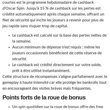
courtes est le programme hebdomadaire de cashback
d’Oscar Spin. Jusqu’à 15 % de cashback sur les pertes est
crédité automatiquement après chaque semaine, offrant un
filet de sécurité qui incite les joueurs à revenir pour plus de
jeu rapide sans risquer trop de capital.
Le cashback est calculé sur la base des pertes nettes de
la semaine.
Aucun minimum de dépense n’est requis ; même les
joueurs occasionnels bénéficient de cette réserve de
sécurité.
Le cashback est crédité directement sur votre solde,
prêt à être utilisé instantanément.
Cette structure de récompenses s’aligne parfaitement avec le
gameplay à haute intensité car elle protège les bankrolls tout
en encourageant des visites brèves mais fréquentes.
Points forts de la roue de bonus
Un spin quotidien sur la roue de bonus offre des free