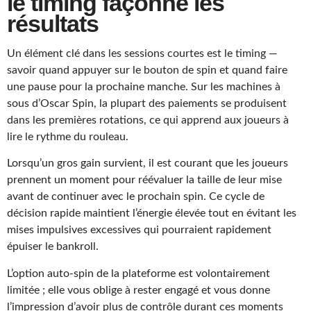
le timing façonne les
résultats
Un élément clé dans les sessions courtes est le timing —
savoir quand appuyer sur le bouton de spin et quand faire
une pause pour la prochaine manche. Sur les machines à
sous d’Oscar Spin, la plupart des paiements se produisent
dans les premières rotations, ce qui apprend aux joueurs à
lire le rythme du rouleau.
Lorsqu’un gros gain survient, il est courant que les joueurs
prennent un moment pour réévaluer la taille de leur mise
avant de continuer avec le prochain spin. Ce cycle de
décision rapide maintient l’énergie élevée tout en évitant les
mises impulsives excessives qui pourraient rapidement
épuiser le bankroll.
L’option auto‑spin de la plateforme est volontairement
limitée ; elle vous oblige à rester engagé et vous donne
l’impression d’avoir plus de contrôle durant ces moments