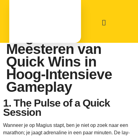
Magius Slots:
Meesteren van
Quick Wins in
Hoog‑Intensieve
Gameplay
1. The Pulse of a Quick
Session
Wanneer je op Magius stapt, ben je niet op zoek naar een
marathon; je jaagt adrenaline in een paar minuten. De lay-