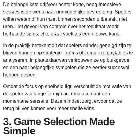
De belangrijkste drijfveer achter korte, hoog‑intensieve
sessies is de wens naar onmiddellijke bevrediging. Spelers
willen weten of hun inzet binnen seconden uitbetaalt, niet
uren. Het gevoel van controle over het resultaat voedt
herhaalde spins; elke draai voelt als een nieuwe kans.
In de praktijk betekent dit dat spelers minder geneigd zijn te
blijven hangen op strategie-forums of complexe paytables te
analyseren. In plaats daarvan vertrouwen ze op buikgevoel
en een paar belangrijke symbolen die ze eerder succesvol
hebben gezien.
Omdat de focus op snelheid ligt, verschuift de motivatie van
de speler van lange‑termijn accumulatie naar een
momentane sensatie. Deze mindset zorgt ervoor dat ze
terug blijven komen voor meer snelle wins.
3. Game Selection Made
Simple