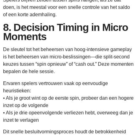
doen, is het meestal voor een snelle controle van het saldo
of een korte ademhaling.
8. Decision Timing in Micro
Moments
De sleutel tot het beheersen van hoog‑intensieve gameplay
is het beheersen van micro‑beslissingen—die split‑second
keuzes tussen “spin opnieuw” of “cash out.” Deze momenten
bepalen de hele sessie.
Ervaren spelers vertrouwen vaak op eenvoudige
heuristieken:
• Als je groot wint op de eerste spin, probeer dan een hogere
inzet op de volgende
• Als je drie opeenvolgende verliezen hebt, overweeg dan je
inzet te verlagen
Dit snelle besluitvormingsproces houdt de betrokkenheid