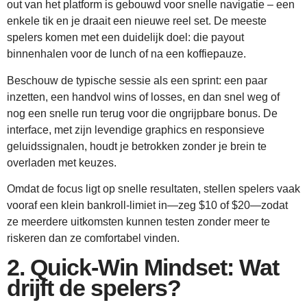
out van het platform is gebouwd voor snelle navigatie – een
enkele tik en je draait een nieuwe reel set. De meeste
spelers komen met een duidelijk doel: die payout
binnenhalen voor de lunch of na een koffiepauze.
Beschouw de typische sessie als een sprint: een paar
inzetten, een handvol wins of losses, en dan snel weg of
nog een snelle run terug voor die ongrijpbare bonus. De
interface, met zijn levendige graphics en responsieve
geluidssignalen, houdt je betrokken zonder je brein te
overladen met keuzes.
Omdat de focus ligt op snelle resultaten, stellen spelers vaak
vooraf een klein bankroll-limiet in—zeg $10 of $20—zodat
ze meerdere uitkomsten kunnen testen zonder meer te
riskeren dan ze comfortabel vinden.
2. Quick‑Win Mindset: Wat
drijft de spelers?