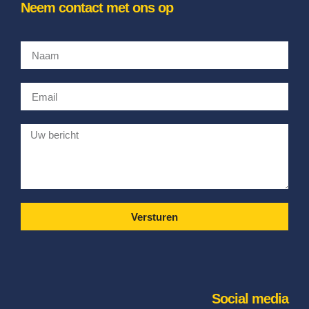
Neem contact met ons op
Versturen
Social media