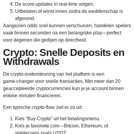
De score-updates in real-time volgen.
Uitbetalen of winst innen zodra de weddenschap is
afgerond.
Aangezien odds snel kunnen verschuiven, handelen spelers
vaak binnen seconden na een belangrijke play—perfect
voor degenen die gedijen op directheid.
Crypto: Snelle Deposits en
Withdrawals
De crypto-ondersteuning van het platform is een
game‑changer voor snelle transacties. Met meer dan 20
geaccepteerde cryptocurrencies kun je je account binnen
enkele minuten financieren.
Een typische crypto-flow ziet er zo uit:
Kies “Buy Crypto” uit het betalingsmenu.
Kies je favoriete coin—Bitcoin, Ethereum, of
stablecoins zoals USDT.