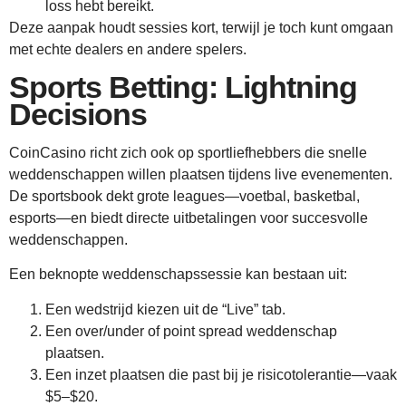
loss hebt bereikt.
Deze aanpak houdt sessies kort, terwijl je toch kunt omgaan
met echte dealers en andere spelers.
Sports Betting: Lightning
Decisions
CoinCasino richt zich ook op sportliefhebbers die snelle
weddenschappen willen plaatsen tijdens live evenementen.
De sportsbook dekt grote leagues—voetbal, basketbal,
esports—en biedt directe uitbetalingen voor succesvolle
weddenschappen.
Een beknopte weddenschapssessie kan bestaan uit:
Een wedstrijd kiezen uit de “Live” tab.
Een over/under of point spread weddenschap
plaatsen.
Een inzet plaatsen die past bij je risicotolerantie—vaak
$5–$20.