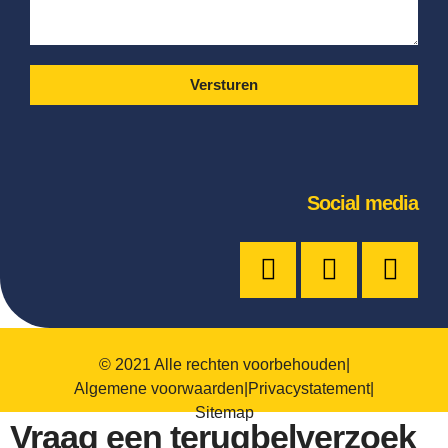
Versturen
Social media
© 2021 Alle rechten voorbehouden
|
Algemene voorwaarden
|
Privacystatement
|
Sitemap
Vraag een terugbelverzoek