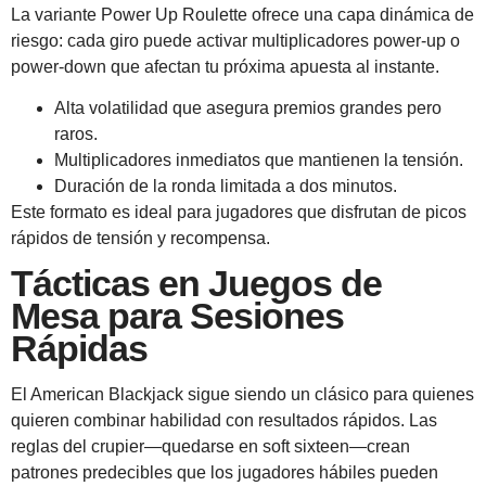
La variante Power Up Roulette ofrece una capa dinámica de
riesgo: cada giro puede activar multiplicadores power‑up o
power‑down que afectan tu próxima apuesta al instante.
Alta volatilidad que asegura premios grandes pero
raros.
Multiplicadores inmediatos que mantienen la tensión.
Duración de la ronda limitada a dos minutos.
Este formato es ideal para jugadores que disfrutan de picos
rápidos de tensión y recompensa.
Tácticas en Juegos de
Mesa para Sesiones
Rápidas
El American Blackjack sigue siendo un clásico para quienes
quieren combinar habilidad con resultados rápidos. Las
reglas del crupier—quedarse en soft sixteen—crean
patrones predecibles que los jugadores hábiles pueden