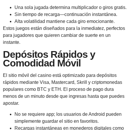
Una sola jugada determina multiplicador o giros gratis.
Sin tiempo de recarga—continuación instantánea.
Alta volatilidad mantiene cada giro emocionante.
Estos juegos están diseñados para la inmediatez, perfectos
para jugadores que quieren cambiar de suerte en un
instante.
Depósitos Rápidos y
Comodidad Móvil
El sitio móvil del casino está optimizado para depósitos
rápidos mediante Visa, Mastercard, Skrill y criptomonedas
populares como BTC y ETH. El proceso de pago dura
menos de un minuto desde que ingresas hasta que puedes
apostar.
No se requiere app; los usuarios de Android pueden
simplemente guardar el sitio en favoritos.
Recargas instantáneas en monederos digitales como