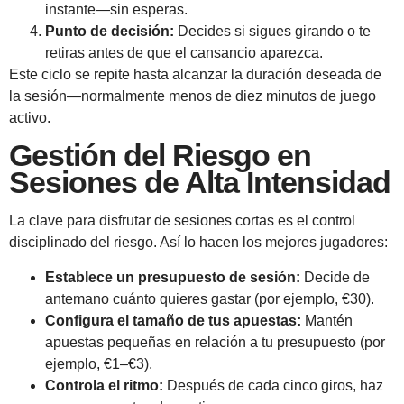
instante—sin esperas.
Punto de decisión:
Decides si sigues girando o te
retiras antes de que el cansancio aparezca.
Este ciclo se repite hasta alcanzar la duración deseada de
la sesión—normalmente menos de diez minutos de juego
activo.
Gestión del Riesgo en
Sesiones de Alta Intensidad
La clave para disfrutar de sesiones cortas es el control
disciplinado del riesgo. Así lo hacen los mejores jugadores:
Establece un presupuesto de sesión:
Decide de
antemano cuánto quieres gastar (por ejemplo, €30).
Configura el tamaño de tus apuestas:
Mantén
apuestas pequeñas en relación a tu presupuesto (por
ejemplo, €1–€3).
Controla el ritmo:
Después de cada cinco giros, haz