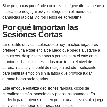
Si te preguntas por dónde comenzar, dirígete directamente a
https://betonredjugar.es/
y sumérgete en el mundo de
ganancias rápidas y giros llenos de adrenalina.
Por qué Importan las
Sesiones Cortas
En el estilo de vida acelerado de hoy, muchos jugadores
prefieren una experiencia de juego que pueda ajustarse a
almuerzos, desplazamientos o pausas para el café entre
reuniones. Las sesiones cortas mantienen el nivel de
adrenalina alto y el perfil de riesgo ajustado—suficiente
para sentir la emoción sin la fatiga que provoca jugar
durante horas prolongadas.
Este enfoque enfatiza decisiones rápidas, ciclos de
retroalimentación inmediatos y pagos instantáneos. Es
perfecto para quienes quieren probar una nueva slot o juego
en vivo sin comprometer horas completas.