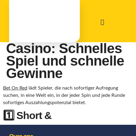
Bet On Red
Casino: Schnelles
Spiel und schnelle
Gewinne
Bet On Red
lädt Spieler, die nach sofortiger Aufregung
suchen, in eine Welt ein, in der jeder Spin und jede Runde
sofortiges Auszahlungspotenzial bietet.
1️⃣ Short &