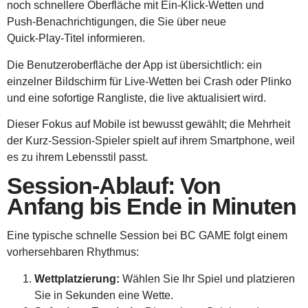
noch schnellere Oberfläche mit Ein‑Klick‑Wetten und
Push‑Benachrichtigungen, die Sie über neue
Quick‑Play‑Titel informieren.
Die Benutzeroberfläche der App ist übersichtlich: ein
einzelner Bildschirm für Live‑Wetten bei Crash oder Plinko
und eine sofortige Rangliste, die live aktualisiert wird.
Dieser Fokus auf Mobile ist bewusst gewählt; die Mehrheit
der Kurz‑Session‑Spieler spielt auf ihrem Smartphone, weil
es zu ihrem Lebensstil passt.
Session‑Ablauf: Von
Anfang bis Ende in Minuten
Eine typische schnelle Session bei BC GAME folgt einem
vorhersehbaren Rhythmus:
Wettplatzierung:
Wählen Sie Ihr Spiel und platzieren
Sie in Sekunden eine Wette.