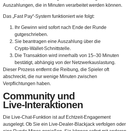
Auszahlungen, die in Minuten verarbeitet werden können.
Das „Fast Pay“-System funktioniert wie folgt:
Ihr Gewinn wird sofort nach Ende der Runde
gutgeschrieben.
Sie beantragen eine Auszahlung über die
Crypto‑Wallet‑Schnittstelle.
Die Transaktion wird innerhalb von 15–30 Minuten
bestätigt, abhängig von der Netzwerkauslastung.
Dieser Prozess entfernt die Reibung, die Spieler oft
abschreckt, die nur wenige Minuten zwischen
Verpflichtungen haben.
Community und
Live‑Interaktionen
Die Live‑Chat‑Funktion ist auf Echtzeit‑Engagement
ausgelegt. Ob Sie ein Live‑Dealer‑Blackjack verfolgen oder