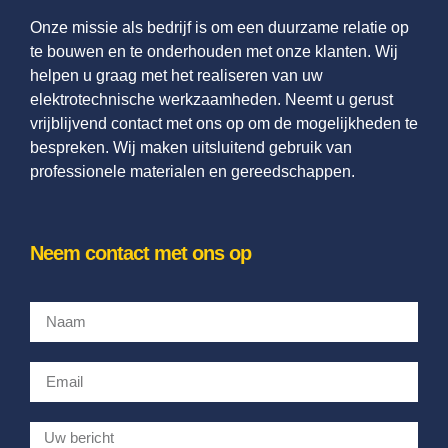
Onze missie als bedrijf is om een duurzame relatie op
te bouwen en te onderhouden met onze klanten. Wij
helpen u graag met het realiseren van uw
elektrotechnische werkzaamheden. Neemt u gerust
vrijblijvend contact met ons op om de mogelijkheden te
bespreken. Wij maken uitsluitend gebruik van
professionele materialen en gereedschappen.
Neem contact met ons op